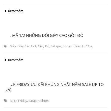
Xem thêm
GIẢI MÃ 1/2 NHỮNG ĐÔI GIÀY CAO GÓT ĐỎ
Giày
,
Giày Cao Gót
,
Giày Đỏ
,
Satajor
,
Shoes
,
Thiên Hương
Xem thêm
BLACK FRIDAY-ƯU ĐÃI KHỦNG NHẤT NĂM-SALE UP TO
60%
Balck Friday
,
Satajor
,
Shoes