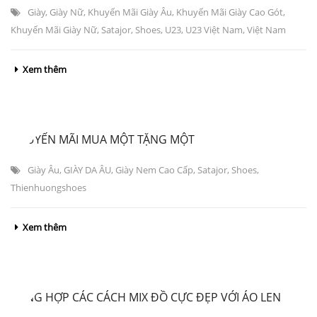
Giày
,
Giày Nữ
,
Khuyến Mãi Giày Âu
,
Khuyến Mãi Giày Cao Gót
,
Khuyến Mãi Giày Nữ
,
Satajor
,
Shoes
,
U23
,
U23 Việt Nam
,
Việt Nam
Xem thêm
KHUYẾN MÃI MUA MỘT TẶNG MỘT
Giày Âu
,
GIÀY DA ÂU
,
Giày Nem Cao Cấp
,
Satajor
,
Shoes
,
Thienhuongshoes
Xem thêm
TỔNG HỢP CÁC CÁCH MIX ĐỒ CỰC ĐẸP VỚI ÁO LEN