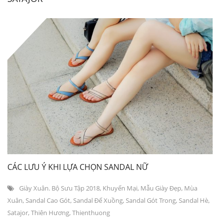
CÁC LƯU Ý KHI LỰA CHỌN SANDAL NỮ
Giày Xuân. Bộ Sưu Tập 2018
,
Khuyến Mại
,
Mẫu Giày Đẹp
,
Mùa
Xuân
,
Sandal Cao Gót
,
Sandal Đế Xuồng
,
Sandal Gót Trong
,
Sandal Hè
,
Satajor
,
Thiên Hương
,
Thienthuong