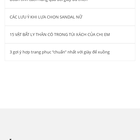
CÁC LƯU Ý KHI LỰA CHỌN SANDAL NỮ
15 VẬT BẤT LY THÂN CÓ TRONG TÚI XÁCH CỦA CHỊ EM
3 gợi ý hợp trang phục “chuẩn” nhất với giày đế xuồng
Công ty cổ phần đầu tư quốc tế Thiên
Hương – THIEN HUONG.,JSC