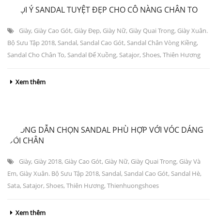
3 GỢI Ý SANDAL TUYỆT ĐẸP CHO CÔ NÀNG CHÂN TO
Giày
,
Giày Cao Gót
,
Giày Đẹp
,
Giày Nữ
,
Giày Quai Trong
,
Giày Xuân.
Bộ Sưu Tập 2018
,
Sandal
,
Sandal Cao Gót
,
Sandal Chân Vòng Kiềng
,
Sandal Cho Chân To
,
Sandal Đế Xuồng
,
Satajor
,
Shoes
,
Thiên Hương
Xem thêm
HƯỠNG DẪN CHỌN SANDAL PHÙ HỢP VỚI VÓC DÁNG
ĐÔI CHÂN
Giày
,
Giày 2018
,
Giày Cao Gót
,
Giày Nữ
,
Giày Quai Trong
,
Giày Và
Em
,
Giày Xuân. Bộ Sưu Tập 2018
,
Sandal
,
Sandal Cao Gót
,
Sandal Hè
,
Sata
,
Satajor
,
Shoes
,
Thiên Hương
,
Thienhuongshoes
Xem thêm