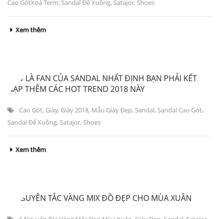
Cao GótXoá Term: Sandal Đế Xuồng
,
Satajor
,
Shoes
Xem thêm
NẾU LÀ FAN CỦA SANDAL NHẤT ĐỊNH BẠN PHẢI KẾT
NẠP THÊM CÁC HOT TREND 2018 NÀY
Cao Gót
,
Giày
,
Giày 2018
,
Mẫu Giày Đẹp
,
Sandal
,
Sandal Cao Gót
,
Sandal Đế Xuồng
,
Satajor
,
Shoes
Xem thêm
6 NGUYÊN TẮC VÀNG MIX ĐỒ ĐẸP CHO MÙA XUÂN
6 Nguyên Tác Vàng Mặc Đẹp Mùa Xuân
,
Giày Đẹp
,
Sandal
,
Satajor
,