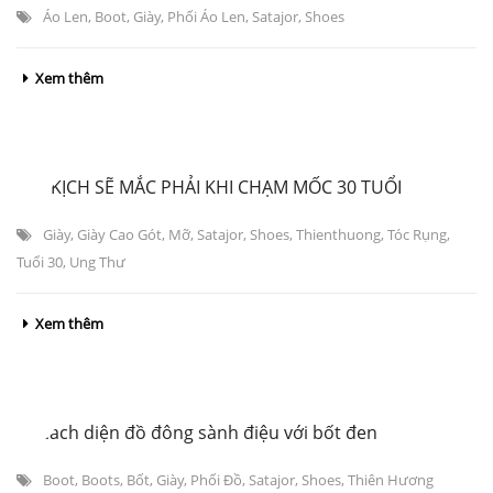
Áo Len
,
Boot
,
Giày
,
Phối Áo Len
,
Satajor
,
Shoes
Xem thêm
4 BI KỊCH SẼ MẮC PHẢI KHI CHẠM MỐC 30 TUỔI
Giày
,
Giày Cao Gót
,
Mỡ
,
Satajor
,
Shoes
,
Thienthuong
,
Tóc Rụng
,
Tuổi 30
,
Ung Thư
Xem thêm
12 cách diện đồ đông sành điệu với bốt đen
Boot
,
Boots
,
Bốt
,
Giày
,
Phối Đồ
,
Satajor
,
Shoes
,
Thiên Hương