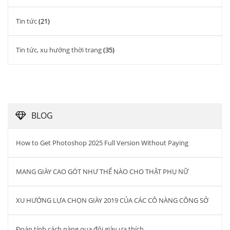
Tin tức
(21)
Tin tức, xu hướng thời trang
(35)
BLOG
How to Get Photoshop 2025 Full Version Without Paying
MANG GIÀY CAO GÓT NHƯ THẾ NÀO CHO THẬT PHỤ NỮ
XU HƯỚNG LỰA CHỌN GIÀY 2019 CỦA CÁC CÔ NÀNG CÔNG SỞ
Đoán tính cách nàng qua đôi giày ưa thích