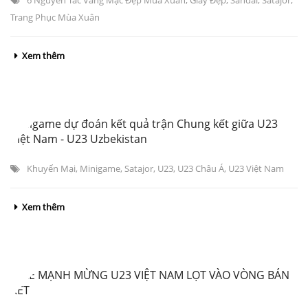
Trang Phục Mùa Xuân
Xem thêm
Minigame dự đoán kết quả trận Chung kết giữa U23
Việt Nam - U23 Uzbekistan
Khuyến Mại
,
Minigame
,
Satajor
,
U23
,
U23 Châu Á
,
U23 Việt Nam
Xem thêm
SALE MẠNH MỪNG U23 VIỆT NAM LỌT VÀO VÒNG BÁN
KẾT