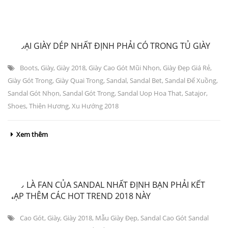
8 LOẠI GIÀY DÉP NHẤT ĐỊNH PHẢI CÓ TRONG TỦ GIÀY
Boots
,
Giày
,
Giày 2018
,
Giày Cao Gót Mũi Nhọn
,
Giày Đẹp Giá Rẻ
,
Giày Gót Trong
,
Giày Quai Trong
,
Sandal
,
Sandal Bet
,
Sandal Đế Xuồng
,
Sandal Gót Nhọn
,
Sandal Gót Trong
,
Sandal Uop Hoa That
,
Satajor
,
Shoes
,
Thiên Hương
,
Xu Hướng 2018
Xem thêm
NẾU LÀ FAN CỦA SANDAL NHẤT ĐỊNH BẠN PHẢI KẾT
NẠP THÊM CÁC HOT TREND 2018 NÀY
Cao Gót
,
Giày
,
Giày 2018
,
Mẫu Giày Đẹp
,
Sandal Cao Gót Sandal