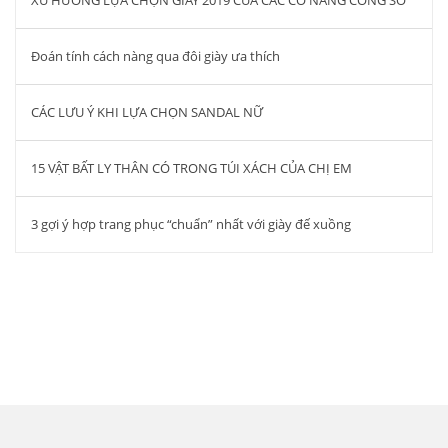
XU HƯỚNG LỰA CHỌN GIÀY 2019 CỦA CÁC CÔ NÀNG CÔNG SỞ
Đoán tính cách nàng qua đôi giày ưa thích
CÁC LƯU Ý KHI LỰA CHỌN SANDAL NỮ
15 VẬT BẤT LY THÂN CÓ TRONG TÚI XÁCH CỦA CHỊ EM
3 gợi ý hợp trang phục “chuẩn” nhất với giày đế xuồng
Công ty cổ phần đầu tư quốc tế Thiên
Hương – THIEN HUONG.,JSC