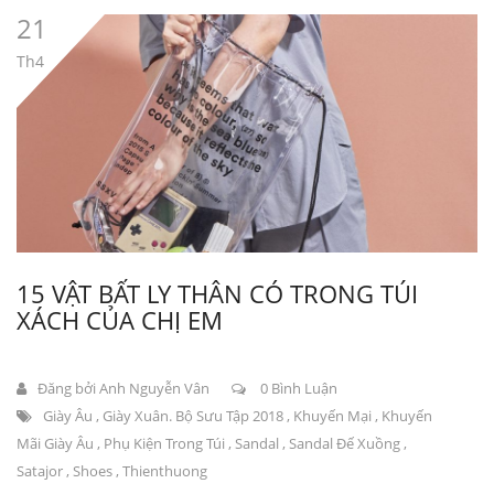
21
Th4
15 VẬT BẤT LY THÂN CÓ TRONG TÚI
XÁCH CỦA CHỊ EM
Đăng bởi
Anh Nguyễn Vân
0 Bình Luận
Giày Âu
,
Giày Xuân. Bộ Sưu Tập 2018
,
Khuyến Mại
,
Khuyến
Mãi Giày Âu
,
Phụ Kiện Trong Túi
,
Sandal
,
Sandal Đế Xuồng
,
Satajor
,
Shoes
,
Thienthuong