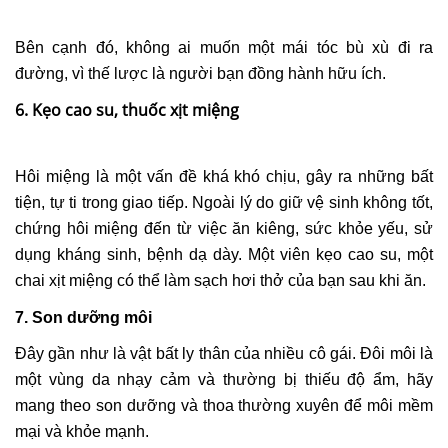
Bên cạnh đó, không ai muốn một mái tóc bù xù đi ra
đường, vì thế lược là người bạn đồng hành hữu ích.
6. Kẹo cao su, thuốc xịt miệng
Hôi miệng là một vấn đề khá khó chịu, gây ra những bất
tiện, tự ti trong giao tiếp. Ngoài lý do giữ vệ sinh không tốt,
chứng hôi miệng đến từ việc ăn kiêng, sức khỏe yếu, sử
dụng kháng sinh, bệnh dạ dày. Một viên kẹo cao su, một
chai xịt miệng có thể làm sạch hơi thở của bạn sau khi ăn.
7. Son dưỡng môi
Đây gần như là vật bất ly thân của nhiều cô gái. Đôi môi là
một vùng da nhạy cảm và thường bị thiếu độ ẩm, hãy
mang theo son dưỡng và thoa thường xuyên để môi mềm
mại và khỏe mạnh.