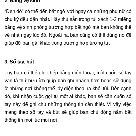
2. Băng vệ sinh
“Đèn đỏ” có thể đến bất ngờ với ngay cả những phụ nữ có
chu kỳ đều đặn nhất. Hãy thủ sẵn trong túi xách 1-2 miếng
băng vệ sinh phòng trường hợp bất ngờ mà bạn không thể
về nhà ngay lúc đó. Ngoài ra, bạn cũng có thể dùng nó để
giúp đỡ bạn gái khác trong trường hợp tương tự.
3. Sổ tay, bút
Tuy bạn có thể ghi chép bằng điện thoại, một cuốn sổ tay
vẫn là thứ hữu ích giúp bạn ghi nhanh hơn hoặc sử dụng
ở những nơi không thể lấy điện thoại ra khỏi túi. Bên cạnh
đó, khi nhận cuộc gọi từ một ai khác, bạn sẽ cần cuốn sổ
tay này để ghi chú những thông tin cần thiết. Vì vậy việc
mang theo sổ tay và bút sẽ giúp bạn chủ động nắm bắt
thông tin mọi lúc mọi nơi.