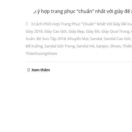
3 gợi ý hợp trang phục “chuẩn” nhất với giày đế
3 Cách Phối Hợp Trang Phục “chuẩn” Nhất Với Giày Đế X
Giày 2018
,
Giày Cao Gót
,
Giày Đẹp
,
Giày Đỏ
,
Giày Quai Trong
,
Xuân. Bộ Sưu Tập 2018
,
Khuyến Mại
,
Sandal
,
Sandal Cao Gót
Đế Xuồng
,
Sandal Gót Trong
,
Sandal Hè
,
Satajor
,
Shoes
,
Thiê
Thienhuongshoes
Xem thêm