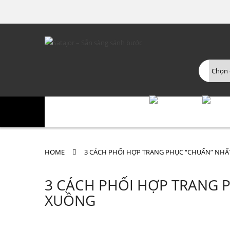
TRANG CHỦ
GIỚI THIỆU
GIÀY NAM
GIÀY
HOME
3 CÁCH PHỐI HỢP TRANG PHỤC “CHUẨN” NHẤT
3 CÁCH PHỐI HỢP TRANG P
XUỒNG