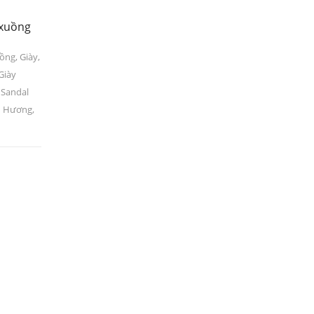
 xuồng
uồng
,
Giày
,
Giày
,
Sandal
n Hương
,