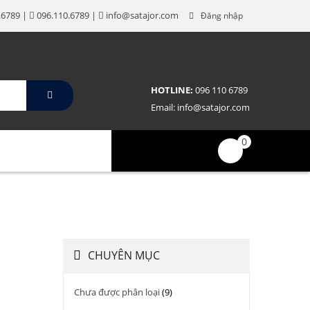
n da thật cao cấp
.6789 |
096.110.6789 |
info@satajor.com
Đăng nhập
HOTLINE:
096 110 6789
Email:
info@satajor.com
0
N HỆ
TIN TỨC
CHUYÊN MỤC
Chưa được phân loại
(9)