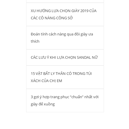
XU HƯỚNG LỰA CHỌN GIÀY 2019 CỦA
CÁC CÔ NÀNG CÔNG SỞ
Đoán tính cách nàng qua đôi giày ưa
thích
CÁC LƯU Ý KHI LỰA CHỌN SANDAL NỮ
15 VẬT BẤT LY THÂN CÓ TRONG TÚI
XÁCH CỦA CHỊ EM
3 gợi ý hợp trang phục “chuẩn” nhất với
giày đế xuồng
EN HUONG.,JSC