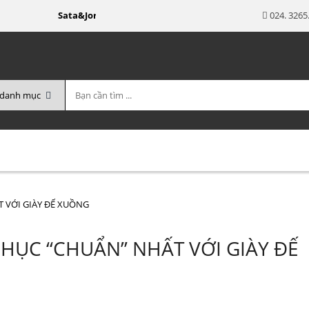
Sata&Jor chuyên cung cấp các sản phẩm Giày - Dép - Phụ kiệ
024. 3265
 NỮ
CHÍNH SÁCH ĐẠI LÝ
HƯỚNG DẪN MUA HÀNG
LIÊ
 VỚI GIÀY ĐẾ XUỒNG
HỤC “CHUẨN” NHẤT VỚI GIÀY ĐẾ