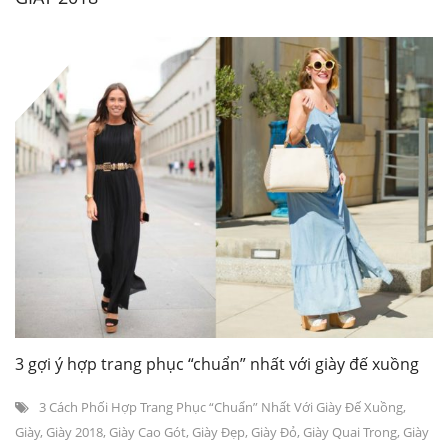
3 gợi ý hợp trang phục “chuẩn” nhất với giày đế xuồng
3 Cách Phối Hợp Trang Phục “chuẩn” Nhất Với Giày Đế Xuồng
,
Giày
,
Giày 2018
,
Giày Cao Gót
,
Giày Đẹp
,
Giày Đỏ
,
Giày Quai Trong
,
Giày