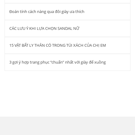
Đoán tính cách nàng qua đôi giày ưa thích
CÁC LƯU Ý KHI LỰA CHỌN SANDAL NỮ
15 VẬT BẤT LY THÂN CÓ TRONG TÚI XÁCH CỦA CHỊ EM
3 gợi ý hợp trang phục “chuẩn” nhất với giày đế xuồng
Công ty cổ phần đầu tư quốc tế Thiên
Hương – THIEN HUONG.,JSC