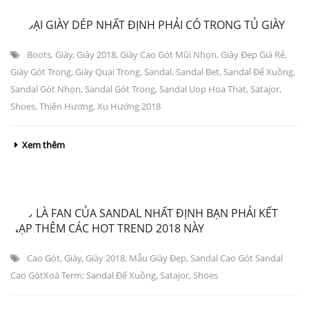
8 LOẠI GIÀY DÉP NHẤT ĐỊNH PHẢI CÓ TRONG TỦ GIÀY
Boots
,
Giày
,
Giày 2018
,
Giày Cao Gót Mũi Nhọn
,
Giày Đẹp Giá Rẻ
,
Giày Gót Trong
,
Giày Quai Trong
,
Sandal
,
Sandal Bet
,
Sandal Đế Xuồng
,
Sandal Gót Nhọn
,
Sandal Gót Trong
,
Sandal Uop Hoa That
,
Satajor
,
Shoes
,
Thiên Hương
,
Xu Hướng 2018
Xem thêm
NẾU LÀ FAN CỦA SANDAL NHẤT ĐỊNH BẠN PHẢI KẾT
NẠP THÊM CÁC HOT TREND 2018 NÀY
Cao Gót
,
Giày
,
Giày 2018
,
Mẫu Giày Đẹp
,
Sandal Cao Gót Sandal
Cao GótXoá Term: Sandal Đế Xuồng
,
Satajor
,
Shoes