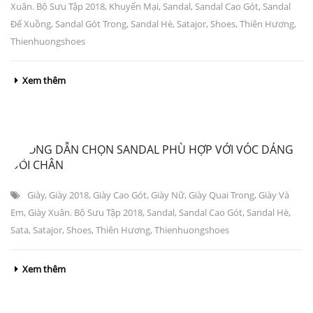
Xuân. Bộ Sưu Tập 2018
,
Khuyến Mại
,
Sandal
,
Sandal Cao Gót
,
Sandal
Đế Xuồng
,
Sandal Gót Trong
,
Sandal Hè
,
Satajor
,
Shoes
,
Thiên Hương
,
Thienhuongshoes
Xem thêm
HƯỠNG DẪN CHỌN SANDAL PHÙ HỢP VỚI VÓC DÁNG
ĐÔI CHÂN
Giày
,
Giày 2018
,
Giày Cao Gót
,
Giày Nữ
,
Giày Quai Trong
,
Giày Và
Em
,
Giày Xuân. Bộ Sưu Tập 2018
,
Sandal
,
Sandal Cao Gót
,
Sandal Hè
,
Sata
,
Satajor
,
Shoes
,
Thiên Hương
,
Thienhuongshoes
Xem thêm