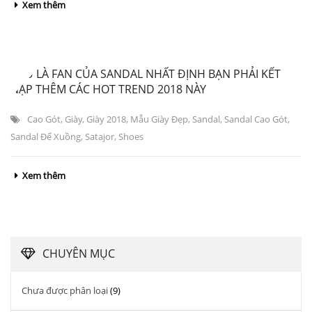
Xem thêm
NẾU LÀ FAN CỦA SANDAL NHẤT ĐỊNH BẠN PHẢI KẾT
NẠP THÊM CÁC HOT TREND 2018 NÀY
Cao Gót
,
Giày
,
Giày 2018
,
Mẫu Giày Đẹp
,
Sandal
,
Sandal Cao Gót
,
Sandal Đế Xuồng
,
Satajor
,
Shoes
Xem thêm
CHUYÊN MỤC
Chưa được phân loại
(9)