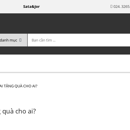
Sata&Jor chuyên cung cấp các sản phẩm Giày - Dép - Phụ kiện 
024. 3265
 NỮ
CHÍNH SÁCH ĐẠI LÝ
HƯỚNG DẪN MUA HÀNG
LIÊ
 AI TẶNG QUÀ CHO AI?
g quà cho ai?