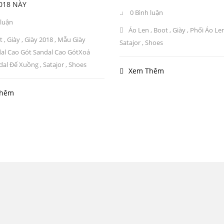
018 NÀY
0 Bình luận
 luận
Áo Len
,
Boot
,
Giày
,
Phối Áo Le
t
,
Giày
,
Giày 2018
,
Mẫu Giày
Satajor
,
Shoes
al Cao Gót Sandal Cao GótXoá
dal Đế Xuồng
,
Satajor
,
Shoes
Xem Thêm
Thêm
hần đầu tư quốc tế Thiên Hương – THI