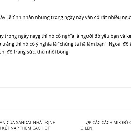
ày Lễ tình nhân nhưng trong ngày này vẫn có rất nhiều ngư
uy trong ngày nayg thì nó có nghĩa là người đó yêu bạn và kẹ
 trắng thì nó có ý nghĩa là “chúng ta hã làm bạn”. Ngoài đồ 
h, đồ trang sức, thú nhồi bông.
FAN CỦA SANDAL NHẤT ĐỊNH
TỔNG HỢP CÁC CÁCH MIX ĐỒ 
I KẾT NẠP THÊM CÁC HOT
VỚI ÁO LEN