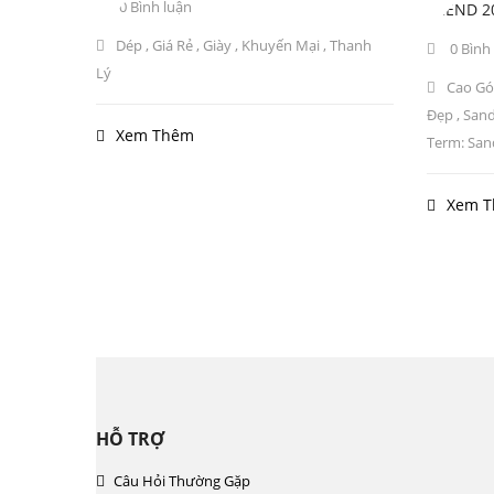
0 Bình luận
TREND 2
Dép
,
Giá Rẻ
,
Giày
,
Khuyến Mại
,
Thanh
0 Bình
Lý
Cao Gó
Đẹp
,
Sand
Xem Thêm
Term: San
Xem 
Công ty cổ p
HỖ TRỢ
Câu Hỏi Thường Gặp