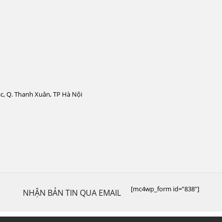
c, Q. Thanh Xuân, TP Hà Nội
[mc4wp_form id=”838″]
NHẬN BẢN TIN QUA EMAIL