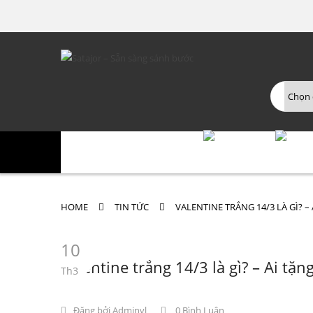
TRANG CHỦ
GIỚI THIỆU
GIÀY NAM
GIÀY
HOME
TIN TỨC
VALENTINE TRẮNG 14/3 LÀ GÌ? –
10
Valentine trắng 14/3 là gì? – Ai tặn
Th3
Đăng bởi
Adminvl
0 Bình Luận