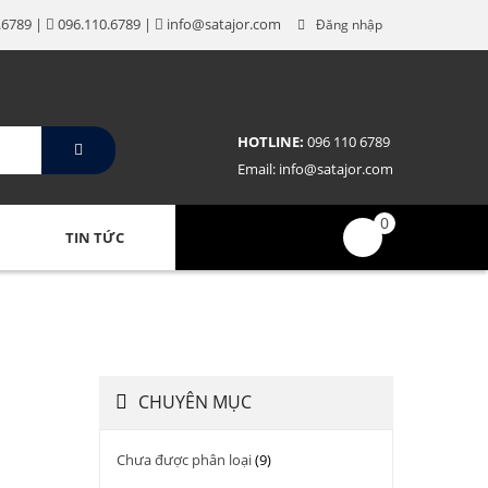
da thật cao cấp
.6789 |
096.110.6789 |
info@satajor.com
Đăng nhập
HOTLINE:
096 110 6789
Email:
info@satajor.com
0
N HỆ
TIN TỨC
CHUYÊN MỤC
Chưa được phân loại
(9)