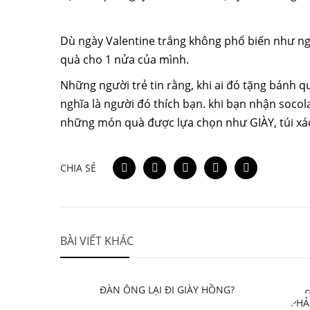
Dù ngày Valentine trắng không phổ biến như ng
quà cho 1 nửa của mình.
Những người trẻ tin rằng, khi ai đó tặng bánh q
nghĩa là người đó thích bạn. khi bạn nhận socola
những món quà được lựa chọn như GIÀY, túi xác
CHIA SẺ
BÀI VIẾT KHÁC
TẠI SAO ĐÀN ÔNG LẠI ĐI GIÀY HỒNG?
NẾU LÀ 
BẠN PHẢ