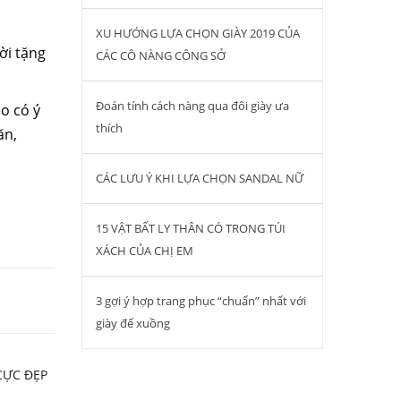
XU HƯỚNG LỰA CHỌN GIÀY 2019 CỦA
ời tặng
CÁC CÔ NÀNG CÔNG SỞ
Đoán tính cách nàng qua đôi giày ưa
o có ý
thích
ăn,
CÁC LƯU Ý KHI LỰA CHỌN SANDAL NỮ
15 VẬT BẤT LY THÂN CÓ TRONG TÚI
XÁCH CỦA CHỊ EM
3 gợi ý hợp trang phục “chuẩn” nhất với
giày đế xuồng
CỰC ĐẸP