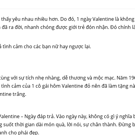
thấy yêu nhau nhiều hơn. Do đó, 1 ngày Valentine là không
 đã ra đời, nhanh chóng được giới trẻ đón nhận. Đó chính l
ả tình cảm cho các bạn nữ hay ngược lại.
 cùng với sự tích nhẹ nhàng, dễ thương và mộc mạc. Năm 19
 tình cảm của 1 cô gái hôm Valentine đỏ nên đã làm tặng n
ntine trắng.
alentine – Ngày đáp trả. Vào ngày này, không có gì ý nghĩa
g suốt thời gian dài món quà, lời nói, sự chân thành. Đừng 
ành cho phái đẹp.