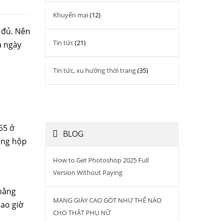
Khuyến mại
(12)
 đủ. Nên
Tin tức
(21)
à ngày
Tin tức, xu hướng thời trang
(35)
65 ở
BLOG
àng hộp
How to Get Photoshop 2025 Full
Version Without Paying
 bằng
MANG GIÀY CAO GÓT NHƯ THẾ NÀO
bao giờ
CHO THẬT PHỤ NỮ