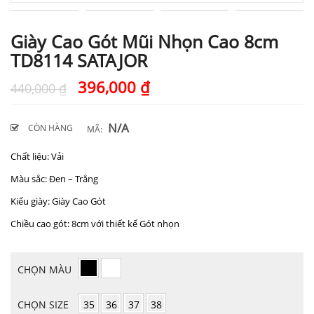
Giày Cao Gót Mũi Nhọn Cao 8cm
TD8114 SATAJOR
396,000
₫
440,000
₫
N/A
CÒN HÀNG
MÃ:
Chất liệu: Vải
Màu sắc: Đen – Trắng
Kiểu giày: Giày Cao Gót
Chiều cao gót: 8cm với thiết kế Gót nhọn
CHỌN MÀU
CHỌN SIZE
35
36
37
38