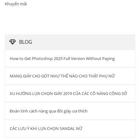
Khuyến mãi
BLOG
How to Get Photoshop 2025 Full Version Without Paying
MANG GIÀY CAO GÓT NHƯ THẾ NÀO CHO THẬT PHỤ NỮ
XU HƯỚNG LỰA CHỌN GIÀY 2019 CỦA CÁC CÔ NÀNG CÔNG SỞ
Đoán tính cách nàng qua đôi giày ưa thích
CÁC LƯU Ý KHI LỰA CHỌN SANDAL NỮ