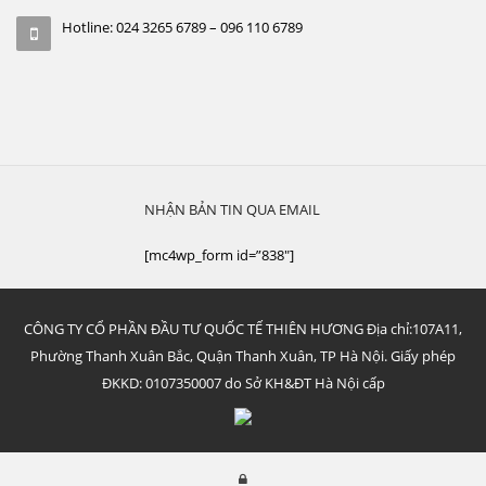
Hotline: 024 3265 6789 – 096 110 6789
NHẬN BẢN TIN QUA EMAIL
[mc4wp_form id=”838″]
CÔNG TY CỔ PHẦN ĐẦU TƯ QUỐC TẾ THIÊN HƯƠNG Địa chỉ:107A11,
Phường Thanh Xuân Bắc, Quận Thanh Xuân, TP Hà Nội. Giấy phép
ĐKKD: 0107350007 do Sở KH&ĐT Hà Nội cấp