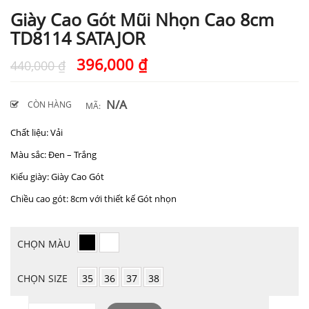
Giày Cao Gót Mũi Nhọn Cao 8cm
TD8114 SATAJOR
396,000
₫
440,000
₫
N/A
CÒN HÀNG
MÃ:
Chất liệu: Vải
Màu sắc: Đen – Trắng
Kiểu giày: Giày Cao Gót
Chiều cao gót: 8cm với thiết kế Gót nhọn
CHỌN MÀU
CHỌN SIZE
35
36
37
38