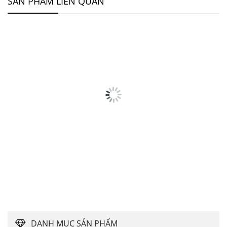
SẢN PHẨM LIÊN QUAN
Giày Cao Gót Mũi Nhọn Cao 7cm TP13217 SATAJOR
370,000
₫
410,000
₫
DANH MỤC SẢN PHẨM