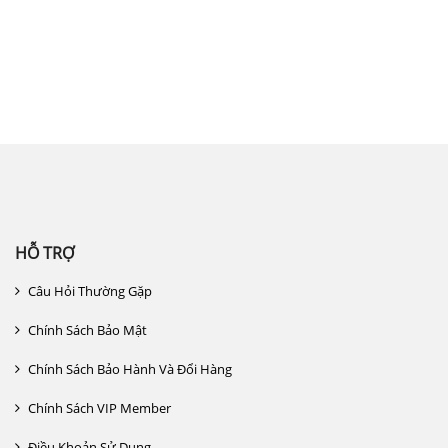
Công ty cổ phần đầu tư quốc tế Thiên
Hương – THIEN HUONG.,JSC
HỖ TRỢ
Câu Hỏi Thường Gặp
Chính Sách Bảo Mật
Chính Sách Bảo Hành Và Đổi Hàng
Chính Sách VIP Member
Điều Khoản Sử Dụng