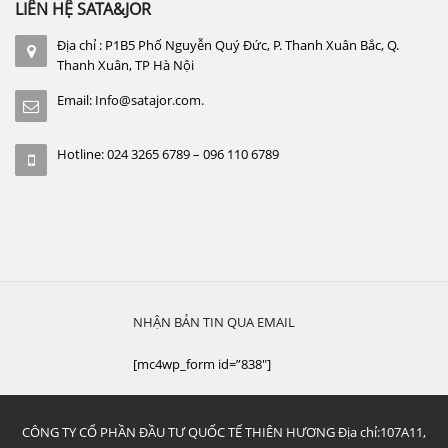
LIÊN HỆ SATA&JOR
Địa chỉ : P1B5 Phố Nguyễn Quý Đức, P. Thanh Xuân Bắc, Q.
Thanh Xuân, TP Hà Nội
Email: Info@satajor.com.
Hotline: 024 3265 6789 – 096 110 6789
NHẬN BẢN TIN QUA EMAIL
[mc4wp_form id=”838″]
CÔNG TY CỔ PHẦN ĐẦU TƯ QUỐC TẾ THIÊN HƯƠNG Địa chỉ:107A11,