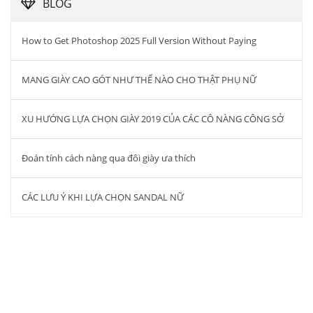
BLOG
How to Get Photoshop 2025 Full Version Without Paying
MANG GIÀY CAO GÓT NHƯ THẾ NÀO CHO THẬT PHỤ NỮ
XU HƯỚNG LỰA CHỌN GIÀY 2019 CỦA CÁC CÔ NÀNG CÔNG SỞ
Đoán tính cách nàng qua đôi giày ưa thích
CÁC LƯU Ý KHI LỰA CHỌN SANDAL NỮ
Công ty cổ phần đầu tư quốc tế Thiên
Hương – THIEN HUONG.,JSC