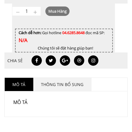
Giày
Mua Hàng
Cao
Gót
Mũi
Cách dễ hơn:
Gọi hotline
04.6285.8648
đọc mã SP:
N/A
Nhọn
Cao
Chúng tôi sẽ đặt hàng giúp bạn!
8cm
CHIA SẺ
TD8114
SATAJOR
số
lượng
MÔ TẢ
THÔNG TIN BỔ SUNG
MÔ TẢ