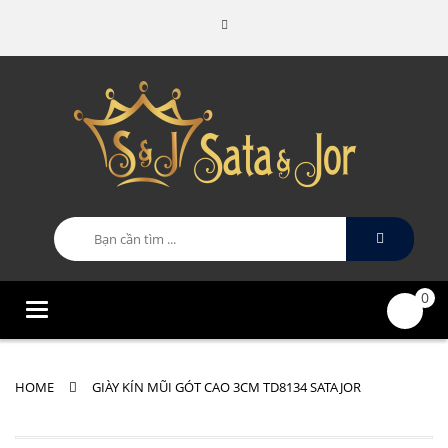
0
Categories
HOME
GIÀY KÍN MŨI GÓT CAO 3CM TD8134 SATAJOR