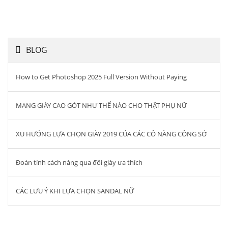
BLOG
How to Get Photoshop 2025 Full Version Without Paying
MANG GIÀY CAO GÓT NHƯ THẾ NÀO CHO THẬT PHỤ NỮ
XU HƯỚNG LỰA CHỌN GIÀY 2019 CỦA CÁC CÔ NÀNG CÔNG SỞ
Đoán tính cách nàng qua đôi giày ưa thích
CÁC LƯU Ý KHI LỰA CHỌN SANDAL NỮ