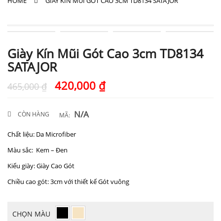
HOME
GIÀY KÍN MŨI GÓT CAO 3CM TD8134 SATAJOR
Giày Kín Mũi Gót Cao 3cm TD8134
SATAJOR
420,000
₫
465,000
₫
N/A
CÒN HÀNG
MÃ:
Chất liệu: Da Microfiber
Màu sắc: Kem – Đen
Kiểu giày: Giày Cao Gót
Chiều cao gót: 3cm với thiết kế Gót vuông
CHỌN MÀU