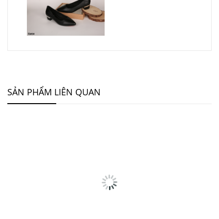
SẢN PHẨM LIÊN QUAN
Giày Kín Mũi Gót Cao 3cm SJ0111 SATAJOR
490,000
₫
545,000
₫