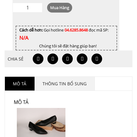
Giày
Mua Hàng
Kín
Mũi
Gót
Cách dễ hơn:
Gọi hotline
04.6285.8648
đọc mã SP:
N/A
Cao
3cm
Chúng tôi sẽ đặt hàng giúp bạn!
TD8134
CHIA SẺ
SATAJOR
số
lượng
MÔ TẢ
THÔNG TIN BỔ SUNG
MÔ TẢ