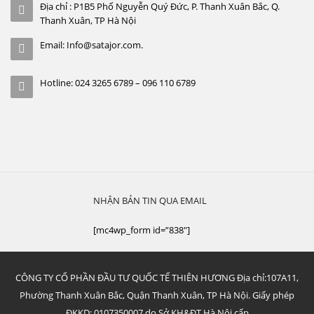
Địa chỉ : P1B5 Phố Nguyễn Quý Đức, P. Thanh Xuân Bắc, Q.
Thanh Xuân, TP Hà Nội
Email: Info@satajor.com.
Hotline: 024 3265 6789 – 096 110 6789
NHẬN BẢN TIN QUA EMAIL
[mc4wp_form id=”838″]
CÔNG TY CỔ PHẦN ĐẦU TƯ QUỐC TẾ THIÊN HƯƠNG Địa chỉ:107A11,
Phường Thanh Xuân Bắc, Quận Thanh Xuân, TP Hà Nội. Giấy phép
ĐKKD: 0107350007 do Sở KH&ĐT Hà Nội cấp