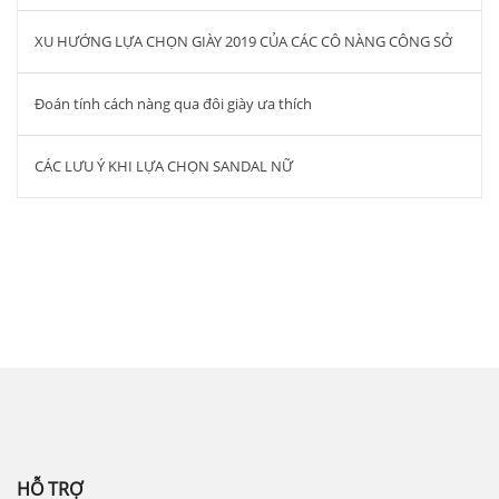
XU HƯỚNG LỰA CHỌN GIÀY 2019 CỦA CÁC CÔ NÀNG CÔNG SỞ
Đoán tính cách nàng qua đôi giày ưa thích
CÁC LƯU Ý KHI LỰA CHỌN SANDAL NỮ
Công ty cổ phần đầu tư quốc tế Thiên
Hương – THIEN HUONG.,JSC
HỖ TRỢ