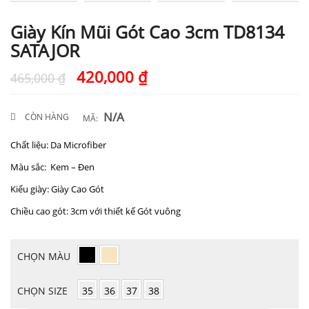
Giày Kín Mũi Gót Cao 3cm TD8134
SATAJOR
420,000
₫
465,000
₫
N/A
CÒN HÀNG
MÃ:
Chất liệu: Da Microfiber
Màu sắc: Kem – Đen
Kiểu giày: Giày Cao Gót
Chiều cao gót: 3cm với thiết kế Gót vuông
CHỌN MÀU
CHỌN SIZE
35
36
37
38