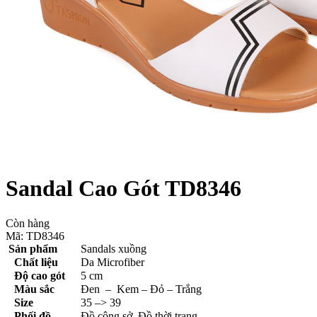
Sandal Cao Gót TD8346
Còn hàng
Mã:
TD8346
Sản phẩm
Sandals xuồng
Chất liệu
Da Microfiber
Ðộ cao gót
5 cm
Màu sắc
Đen – Kem – Đỏ – Trắng
Size
35 –> 39
Phối đồ
Ðồ công sở, Đồ thời trang